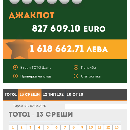
Джакпот
827 609.10
euro
1 618 662.71
лева
Втори ТОТО Шанс
Печалби
Проверка на фиш
Статистика
ТОТО1
13 Срещи
12 тип 1X2
10 от 10
Тираж 60 - 02.08.2026
ТОТО1 - 13 Срещи
1
2
3
4
5
6
7
8
9
10
11
12
13