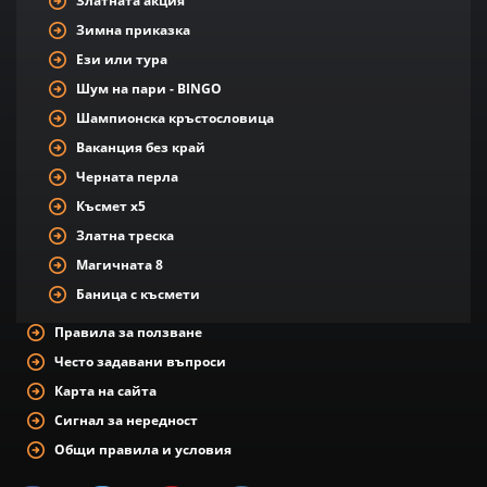
Златната акция
Зимна приказка
Ези или тура
Шум на пари - BINGO
Шампионска кръстословица
Ваканция без край
Черната перла
Късмет х5
Златна треска
Магичната 8
Баница с късмети
Правила за ползване
Често задавани въпроси
Карта на сайта
Сигнал за нередност
Общи правила и условия