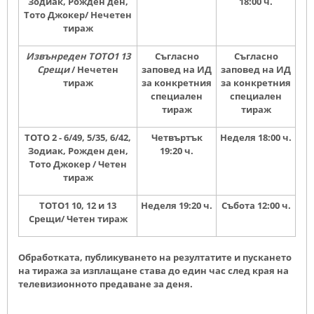
Зодиак, Рожден ден,
18:00
ч.
Тото Джокер/ Нечетен
тираж
Извънреден
ТОТО1 13
Съгласно
Съгласно
Срещи
/ Нечетен
заповед на ИД
заповед на ИД
тираж
за конкретния
за конкретния
специален
специален
тираж
тираж
ТОТО 2 - 6/49, 5/35, 6/42,
Четвъртък
Неделя 18:00
ч.
Зодиак, Рожден ден,
19:20
ч.
Тото Джокер / Четен
тираж
ТОТО1 10, 12 и 13
Неделя 19:20
ч.
Събота 12:00
ч.
Срещи/ Четен тираж
Обработката, публикуването на резултатите и пускането
на тиража за изплащане става до един час след края на
телевизионното предаване за деня.