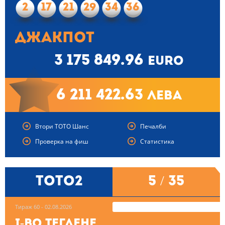
2
17
21
29
34
36
Джакпот
3 175 849.96
euro
6 211 422.63
лева
Втори ТОТО Шанс
Печалби
Проверка на фиш
Статистика
ТОТО2
5 / 35
Тираж 60 - 02.08.2026
I-во теглене