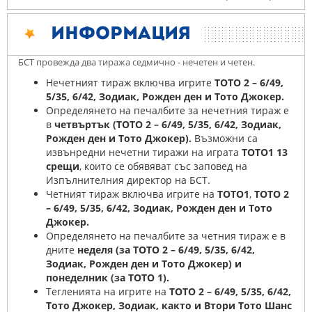
Информация
БСТ провежда два тиража седмично - нечетен и четен.
Нечетният тираж включва игрите
ТОТО 2 – 6/49,
5/35, 6/42, Зодиак, Рожден ден и Тото Джокер.
Определянето на печалбите за нечетния тираж е
в
четвъртък (ТОТО 2 – 6/49, 5/35, 6/42, Зодиак,
Рожден ден и Тото Джокер).
Възможни са
извънредни нечетни тиражи на играта
ТОТО1 13
срещи
, които се обявяват със заповед на
Изпълнителния директор на БСТ.
Четният тираж включва игрите на
ТОТО1
,
ТОТО 2
– 6/49, 5/35, 6/42, Зодиак, Рожден ден и Тото
Джокер.
Определянето на печалбите за четния тираж е в
дните
неделя (за ТОТО 2 – 6/49, 5/35, 6/42,
Зодиак, Рожден ден и Тото Джокер) и
понеделник (за ТОТО 1).
Тегленията на игрите на
ТОТО 2 – 6/49, 5/35, 6/42,
Тото Джокер, Зодиак, както и Втори Тото Шанс