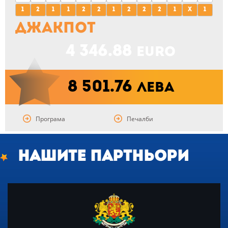
1
2
1
1
2
2
1
2
2
2
1
X
1
Джакпот
4 346.88
euro
8 501.76
лева
Програма
Печалби
Нашите партньори