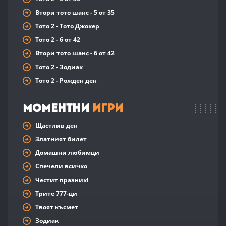
Втори тото шанс - 5 от 35
Тото 2 - Тото Джокер
Тото 2 - 6 от 42
Втори тото шанс - 6 от 42
Тото 2 - Зодиак
Тото 2 - Рожден ден
Моментни
Игри
Щастлив ден
Златният билет
Домашни любимци
Спечели всичко
Честит празник!
Трите 777-ци
Твоят късмет
Зодиак