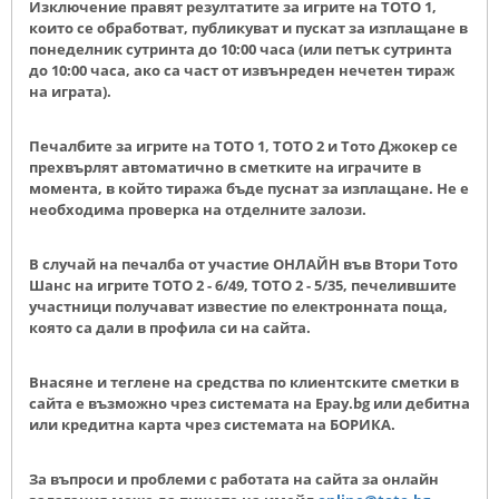
Изключение правят резултатите за игрите на ТОТО 1,
които се обработват, публикуват и пускат за изплащане в
понеделник сутринта до 10:00 часа (или петък сутринта
до 10:00 часа, ако са част от извънреден нечетен тираж
на играта).
Печалбите за игрите на ТОТО 1, ТОТО 2 и Тото Джокер се
прехвърлят автоматично в сметките на играчите в
момента, в който тиража бъде пуснат за изплащане. Не е
необходима проверка на отделните залози.
В случай на печалба от участие ОНЛАЙН във
Втори Тото
Шанс на игрите ТОТО 2 - 6/49, ТОТО 2 - 5/35
, печелившите
участници получават известие по електронната поща,
която са дали в профила си на сайта.
Внасяне и теглене на средства по клиентските сметки в
сайта е възможно чрез системата на Epay.bg или дебитна
или кредитна карта чрез системата на БОРИКА.
За въпроси и проблеми с работата на сайта за онлайн