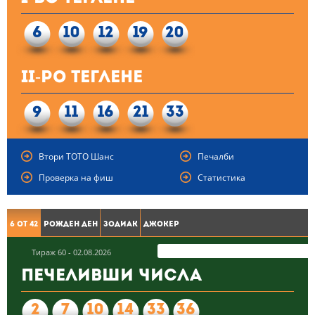
6
10
12
19
20
II-ро теглене
9
11
16
21
33
Втори ТОТО Шанс
Печалби
Проверка на фиш
Статистика
6 от 42
Рожден ден
Зодиак
Джокер
Тираж 60 - 02.08.2026
Печеливши числа
2
7
10
14
33
36