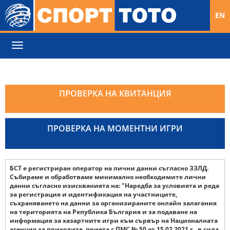
EN
Toggle
navigation
ПРОВЕРКА НА КВИТАНЦИЯ
ПРОВЕРКА НА МОМЕНТНИ ИГРИ
БСТ е регистриран оператор на лични данни съгласно ЗЗЛД.
Събираме и обработваме минимално необходимите лични
данни съгласно изискванията на: "Наредба за условията и реда
за регистрация и идентификация на участниците,
съхраняването на данни за организираните онлайн залагания
на територията на Република България и за подаване на
информация за хазартните игри към сървър на Националната
агенция за приходите, приета с ПМС № 50 от 15.02.2021 г., в сила