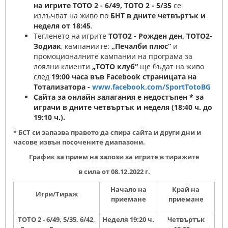
на игрите ТОТО 2 - 6/49, ТОТО 2 - 5/35
се
излъчват на живо по
БНТ в дните четвъртък и
неделя от 18:45
.
Тегленето на игрите
ТОТО2 - Рожден ден, ТОТО2-
Зодиак
, кампаниите:
„Печалби плюс“
и
промоционалните кампании на програма за
лоялни клиенти
„ТОТО клуб“
ще бъдат на живо
след
19:00 часа във Facebook страницата на
Тотализатора -
www.facebook.com/SportTotoBG
Сайта за онлайн залагания е недостъпен
*
за
играчи в дните четвъртък и неделя (18:40 ч. до
19:10 ч.).
* БСТ си запазва правото да спира сайта и други дни и
часове извън посочените диапазони.
График за прием на залози за игрите в тиражите
в сила от 08.12.2022 г.
Начало на
Край на
Игри/Тираж
приемане
приемане
ТОТО 2 - 6/49, 5/35, 6/42,
Неделя 19:20
ч.
Четвъртък