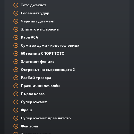
Тото джакпот
Големият удар
Черният диамант
Златото на фараона
Каре АСА
Суми за думи - кръстословица
60 години СПОРТ ТОТО
Златният феникс
Островът на съкровищата 2
Разбий трезора
Празнични печалби
Първа класа
Супер късмет
Фреш
Супер късмет през лятото
Фен зона