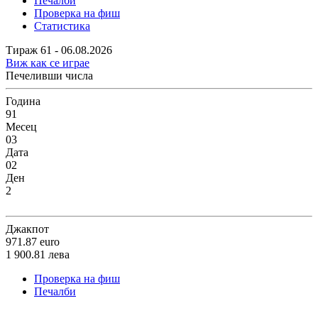
Печалби
Проверка на фиш
Статистика
Тираж 61 - 06.08.2026
Виж как се играе
Печеливши числа
Година
91
Месец
03
Дата
02
Ден
2
Джакпот
971.87
euro
1 900.81
лева
Проверка на фиш
Печалби