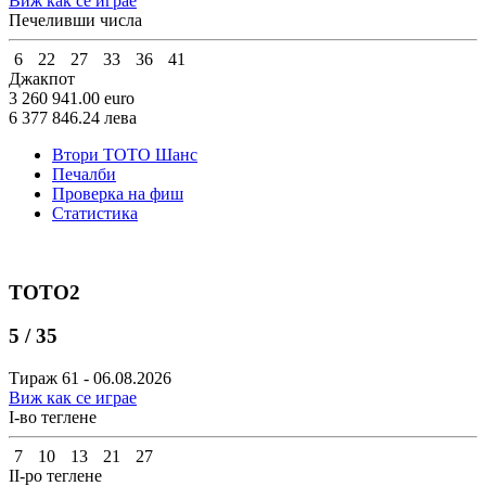
Виж как се играе
Печеливши числа
6
22
27
33
36
41
Джакпот
3 260 941.00
euro
6 377 846.24
лева
Втори ТОТО Шанс
Печалби
Проверка на фиш
Статистика
ТОТО2
5 / 35
Тираж 61 - 06.08.2026
Виж как се играе
I-во теглене
7
10
13
21
27
II-ро теглене