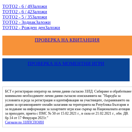
ТОТО2 - 6 / 49
Заложи
ТОТО2 - 6 / 42
Заложи
ТОТО2 - 5 / 35
Заложи
ТОТО2 - Зодиак
Заложи
ТОТО2 - Рожден ден
Заложи
ПРОВЕРКА НА КВИТАНЦИЯ
ПРОВЕРКА НА МОМЕНТНИ ИГРИ
БСТ е регистриран оператор на лични данни съгласно ЗЗЛД. Събираме и обработваме
минимално необходимите лични данни съгласно изискванията на: "Наредба за
условията и реда за регистрация и идентификация на участниците, съхраняването на
данни за организираните онлайн залагания на територията на Република България и
за подаване на информация за хазартните игри към сървър на Националната агенция
за приходите, приета с ПМС № 50 от 15.02.2021 г., в сила от 21.02.2021 г., обн. ДВ.
бр.14 от 17 Февруари 2021г."
Сигнали по ЗЗЛПСПОИН