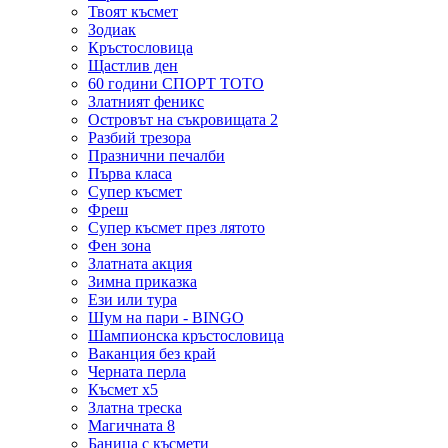
Твоят късмет
Зодиак
Кръстословица
Щастлив ден
60 години СПОРТ ТОТО
Златният феникс
Островът на съкровищата 2
Разбий трезора
Празнични печалби
Първа класа
Супер късмет
Фреш
Супер късмет през лятото
Фен зона
Златната акция
Зимна приказка
Ези или тура
Шум на пари - BINGO
Шампионска кръстословица
Ваканция без край
Черната перла
Късмет х5
Златна треска
Магичната 8
Баница с късмети