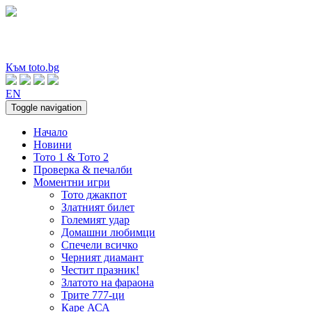
Към toto.bg
EN
Toggle navigation
Начало
Новини
Тото 1 & Тото 2
Проверка & печалби
Моментни игри
Тото джакпот
Златният билет
Големият удар
Домашни любимци
Спечели всичко
Черният диамант
Честит празник!
Златото на фараона
Трите 777-ци
Каре АСА