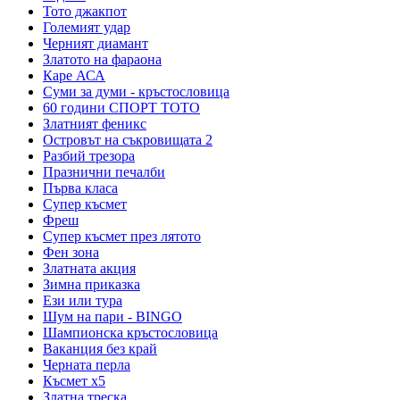
Тото джакпот
Големият удар
Черният диамант
Златото на фараона
Каре АСА
Суми за думи - кръстословица
60 години СПОРТ ТОТО
Златният феникс
Островът на съкровищата 2
Разбий трезора
Празнични печалби
Първа класа
Супер късмет
Фреш
Супер късмет през лятото
Фен зона
Златната акция
Зимна приказка
Ези или тура
Шум на пари - BINGO
Шампионска кръстословица
Ваканция без край
Черната перла
Късмет х5
Златна треска