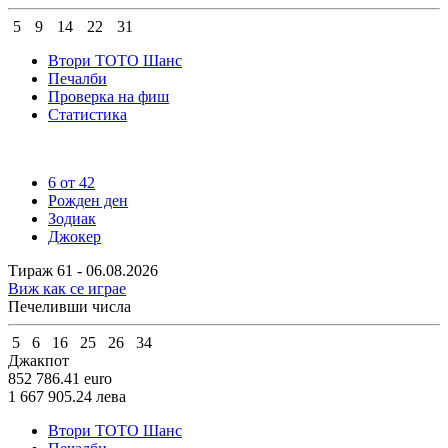
5
9
14
22
31
Втори ТОТО Шанс
Печалби
Проверка на фиш
Статистика
6 от 42
Рожден ден
Зодиак
Джокер
Тираж 61 - 06.08.2026
Виж как се играе
Печеливши числа
5
6
16
25
26
34
Джакпот
852 786.41
euro
1 667 905.24
лева
Втори ТОТО Шанс