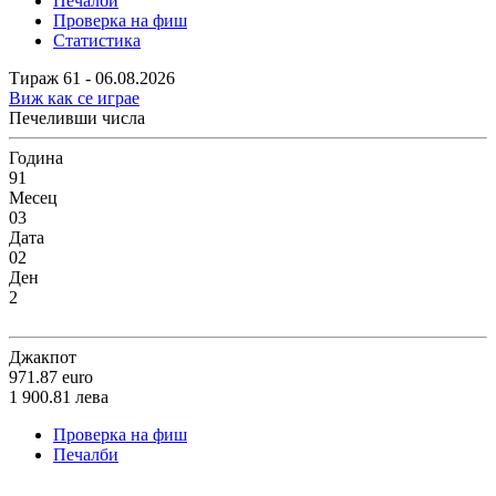
Печалби
Проверка на фиш
Статистика
Тираж 61 - 06.08.2026
Виж как се играе
Печеливши числа
Година
91
Месец
03
Дата
02
Ден
2
Джакпот
971.87
euro
1 900.81
лева
Проверка на фиш
Печалби