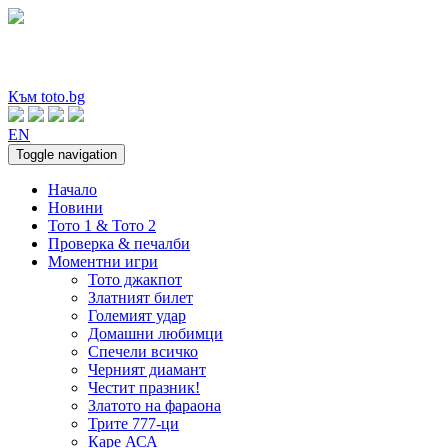
Към toto.bg
EN
Toggle navigation
Начало
Новини
Тото 1 & Тото 2
Проверка & печалби
Моментни игри
Тото джакпот
Златният билет
Големият удар
Домашни любимци
Спечели всичко
Черният диамант
Честит празник!
Златото на фараона
Трите 777-ци
Каре АСА