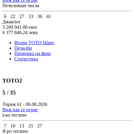
Виж как се играе
Печеливши числа
6
22
27
33
36
41
Джакпот
3 260 941.00
euro
6 377 846.24
лева
Втори ТОТО Шанс
Печалби
Проверка на фиш
Статистика
ТОТО2
5 / 35
Тираж 61 - 06.08.2026
Виж как се играе
I-во теглене
7
10
13
21
27
II-ро теглене