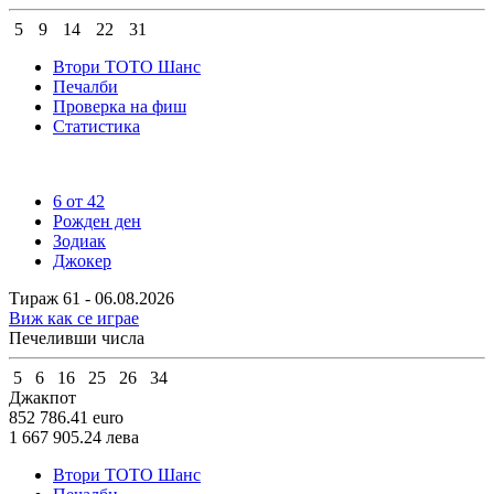
5
9
14
22
31
Втори ТОТО Шанс
Печалби
Проверка на фиш
Статистика
6 от 42
Рожден ден
Зодиак
Джокер
Тираж 61 - 06.08.2026
Виж как се играе
Печеливши числа
5
6
16
25
26
34
Джакпот
852 786.41
euro
1 667 905.24
лева
Втори ТОТО Шанс