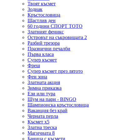
Твоят късмет
Зодиак
Кръстословица
Щастлив ден
60 години СПОРТ ТОТО
Златният феникс
Островът на съкровищата 2
Разбий трезора
Празнични печалби
Първа класа
Супер късмет
Фреш
Супер късмет през лятото
Фен зона
Златната акция
Зимна приказка
Ези или тура
Шум на пари - BINGO
Шампионска кръстословица
Ваканция без край
Черната перла
Късмет х5
Златна треска
Магичната 8
Баница с късмети