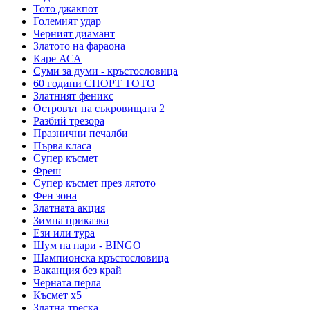
Тото джакпот
Големият удар
Черният диамант
Златото на фараона
Каре АСА
Суми за думи - кръстословица
60 години СПОРТ ТОТО
Златният феникс
Островът на съкровищата 2
Разбий трезора
Празнични печалби
Първа класа
Супер късмет
Фреш
Супер късмет през лятото
Фен зона
Златната акция
Зимна приказка
Ези или тура
Шум на пари - BINGO
Шампионска кръстословица
Ваканция без край
Черната перла
Късмет х5
Златна треска