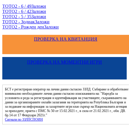
ТОТО2 - 6 / 49
Заложи
ТОТО2 - 6 / 42
Заложи
ТОТО2 - 5 / 35
Заложи
ТОТО2 - Зодиак
Заложи
ТОТО2 - Рожден ден
Заложи
ПРОВЕРКА НА КВИТАНЦИЯ
ПРОВЕРКА НА МОМЕНТНИ ИГРИ
БСТ е регистриран оператор на лични данни съгласно ЗЗЛД. Събираме и обработваме
минимално необходимите лични данни съгласно изискванията на: "Наредба за
условията и реда за регистрация и идентификация на участниците, съхраняването на
данни за организираните онлайн залагания на територията на Република България и
за подаване на информация за хазартните игри към сървър на Националната агенция
за приходите, приета с ПМС № 50 от 15.02.2021 г., в сила от 21.02.2021 г., обн. ДВ.
бр.14 от 17 Февруари 2021г."
Сигнали по ЗЗЛПСПОИН