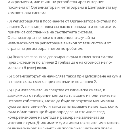
микросметки, или външни устройства чрез интернет –
посочени от Организатора и интегрирани в Централната му
компютърна система.
(3) Регистрацията в посочените от Организатора системи по
алинея 2, се осъществява съгласно правилата и политиките,
приети от собственика на съответната система.
Организаторът не носи отговорност в случай на
невъзможност за регистрация в някоя от тези системи от
страна на регистриран негов потребител.
(4) Всяка заявявана за депозиране сума в клиентска сметка
чрез системите по алинея 2 трябва да е на стойност не по-
малка от
5 (пет) евро
.
(5) Организаторът не начислява такси при депозиране на суми
в клиентската сметка чрез системите по алинея 2.
(6) При изтеглянето на средства от клиентска сметка, в
зависимост от избрания метод на плащане и политиките на
неговия собственик, може да бъде определена минимална
сума за изтегляне и/или такса за използване на метода, която
сума и/или такса ще бъдат определени с точност след
конкретизиране на метода и размера на заявената за
изтегляне сума. Дължимите суми и/или такси, ако има такива,
се визуализират в клиентския профил на участника преди