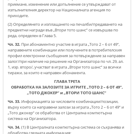
приемане, изменение или допълнение се утвърждават от
изпълнителния директор на Националната агенция по
приходите.
(2) Определянето и изплащането на печалби/предаването на
предметни награди във „Втори тото шанс“ се извършва по
реда, определен в Глава 5.
Чл. 32.
При абонаментно участие в играта „Тото 2 – 6 от 49“,
направените комбинации или получените в потребителския
профил електронни съобщения за потвърждение за направен
залог/при наличие на решение на Организатора по чл. 29, ал.
1, изр. второ/, участват в играта „Втори тото шанс“ за всички
тиражи, за които е направен абонамента.
ГЛАВА ТРЕТА
ОБРАБОТКА НА ЗАЛОЗИТЕ ЗА ИГРИТЕ „ТОТО 2 – 6 ОТ 49“,
„ТОТО ДЖОКЕР“ и „ВТОРИ ТОТО ШАНС“
Чл. 33.
Информацията за числовите комбинации/позиции,
върху които са направени залози за играта „Тото 2 – 6 от 49“ и
„Тото джокер“ се обработва от Централна компютърна
система на Организатора.
Чл. 34.
(1) В Централната компютърна система се съхранява и
обработва следната информация: