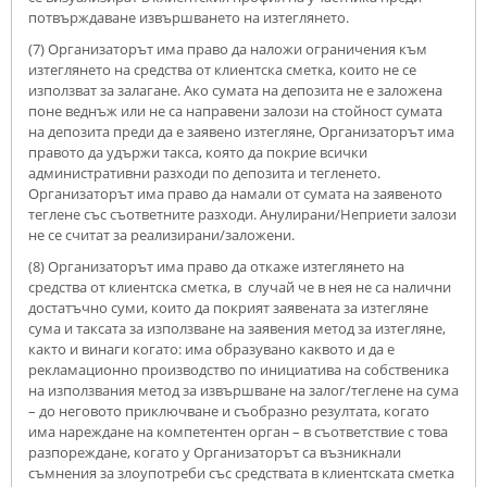
потвърждаване извършването на изтеглянето.
(7) Организаторът има право да наложи ограничения към
изтеглянето на средства от клиентска сметка, които не се
използват за залагане. Ако сумата на депозита не е заложена
поне веднъж или не са направени залози на стойност сумата
на депозита преди да е заявено изтегляне, Организаторът има
правото да удържи такса, която да покрие всички
административни разходи по депозита и тегленето.
Организаторът има право да намали от сумата на заявеното
теглене със съответните разходи. Анулирани/Неприети залози
не се считат за реализирани/заложени.
(8) Организаторът има право да откаже изтеглянето на
средства от клиентска сметка, в случай че в нея не са налични
достатъчно суми, които да покрият заявената за изтегляне
сума и таксата за използване на заявения метод за изтегляне,
както и винаги когато: има образувано каквото и да е
рекламационно производство по инициатива на собственика
на използвания метод за извършване на залог/теглене на сума
– до неговото приключване и съобразно резултата, когато
има нареждане на компетентен орган – в съответствие с това
разпореждане, когато у Организаторът са възникнали
съмнения за злоупотреби със средствата в клиентската сметка