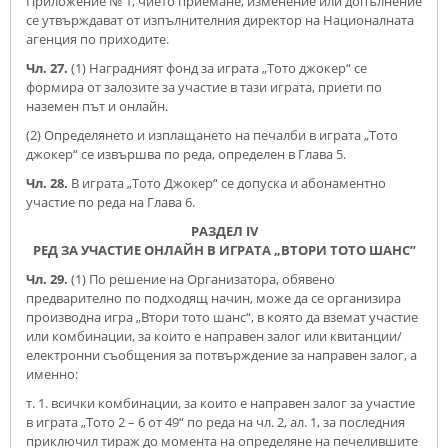
Приложение № 1, чието приемане, изменение или допълнение
се утвърждават от изпълнителния директор на Националната
агенция по приходите.
Чл. 27.
(1) Наградният фонд за играта „Тото джокер“ се
формира от залозите за участие в тази играта, приети по
наземен път и онлайн.
(2) Определянето и изплащането на печалби в играта „Тото
джокер“ се извършва по реда, определен в Глава 5.
Чл. 28.
В играта „Тото Джокер“ се допуска и абонаментно
участие по реда на Глава 6.
РАЗДЕЛ ІV
РЕД ЗА УЧАСТИЕ ОНЛАЙН В ИГРАТА „ВТОРИ ТОТО ШАНС”
Чл. 29.
(1) По решение на Организатора, обявено
предварително по подходящ начин, може да се организира
производна игра „Втори тото шанс“, в която да вземат участие
или комбинации, за които е направен залог или квитанции/
електронни съобщения за потвърждение за направен залог, а
именно:
т. 1. всички комбинации, за които е направен залог за участие
в играта „Тото 2 – 6 от 49“ по реда на чл. 2, ал. 1, за последния
приключил тираж до момента на определяне на печелившите