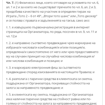
Чл. 7.
(1) Физическо лице, което отговаря на условията по чл. 6,
ал. 1 и 2 и за което не съществуват пречките по чл. 6, ал. 2 и 3,
придобива качеството на участник в определен тираж на
Играта „Тото 2 – 6 от 49“, „Втори тото шанс“ или „Тото джокер“
и се ползва с правата и задълженията на такъв, само ако:
т. 1. е извършило първоначална регистрация в интернет
страницата на Организатора, по реда, посочен в чл. 9, чл. 11 и
чл. 12;и
т. 2. е направено съответно предвиждане чрез маркиране на
избрана/и числова/и комбинация/и и/или позиция/и,
определена/и самостоятелно от него или чрез предоставянето
му на случаен принцип на случайна числова комбинация и/
или числова комбинация и позиции; и
т. 3. е маркирало електронния фиш за съответното
предвиждане според изискванията в настоящите Правила; и
т. 4. разполага с парични средства в клиентската си сметка,
поддържана от Организатора, покриващи стойността на
залога за направеното предвиждане; и
т. 5. в клиентската му сметка, поддържана от Организатора
има налични парични средства на стойност равна или по-
голяма от стойността на залога за направеното предвиждане;