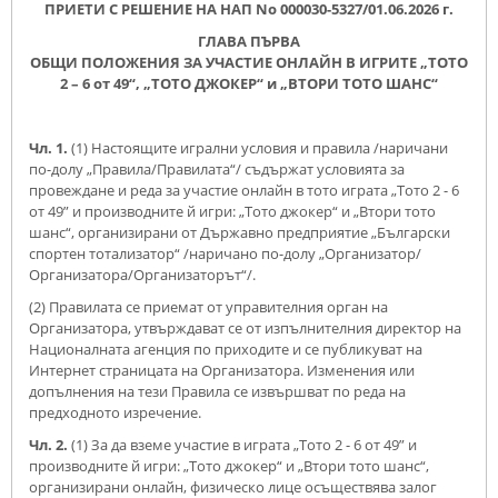
ПРИЕТИ С РЕШЕНИЕ НА НАП No 000030-5327/01.06.2026 г.
ГЛАВА ПЪРВА
ОБЩИ ПОЛОЖЕНИЯ ЗА УЧАСТИЕ ОНЛАЙН В ИГРИТЕ „ТОТО
2 – 6 от 49“, „ТОТО ДЖОКЕР“ и „ВТОРИ ТОТО ШАНС“
Чл. 1.
(1) Настоящите игрални условия и правила /наричани
по-долу „Правила/Правилата“/ съдържат условията за
провеждане и реда за участие онлайн в тото играта „Тото 2 - 6
от 49” и производните й игри: „Тото джокер“ и „Втори тото
шанс“, организирани от Държавно предприятие „Български
спортен тотализатор“ /наричано по-долу „Организатор/
Организатора/Организаторът“/.
(2) Правилата се приемат от управителния орган на
Организатора, утвърждават се от изпълнителния директор на
Националната агенция по приходите и се публикуват на
Интернет страницата на Организатора. Изменения или
допълнения на тези Правила се извършват по реда на
предходното изречение.
Чл. 2.
(1) За да вземе участие в играта „Тото 2 - 6 от 49” и
производните й игри: „Тото джокер“ и „Втори тото шанс“,
организирани онлайн, физическо лице осъществява залог