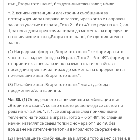
във „Втори тото шанс“, без допълнителен залог; и/или
т. 2. всички квитанции и електронни съобщения за
потвърждение за направени залози, чрез които е направен
залог за участие в играта „Тото 2 – 6 от 49“ по реда на чл. 2, ал.
1, за последния приключил тираж до момента на определяне
на печелившите във „Втори тото шанс“, без допълнителен
залог.
(2) Наградният фонд за „Втори тото шанс“ се формира като
част от наградния фонд на Играта „Тото 2 – 6 от 49“, формиран
от приетите за нея залози по наземен път и онлайн, за
последния приключил тираж до момента на определяне на
печелившите във „Втори тото шанс“.
(3) Печалбите във „Втори тото шанс“ могат да бъдат
предметни и/или парични.
Чл. 30. (1)
Определянето на печеливши комбинации във
„Втори тото шанс“, когато е взето решение да се състои по
реда на чл. 29, ал. 1, т. 1, се извършва след приключване
тегленето на тиража в играта „Тото 2 – 6 от 49“, по следния
начин: изтеглят се седем топки с номера от 1 до 49, без
връщане на изтеглените топки в игралното съоръжение.
(2) Печелившите комбинации във „Втори тото шанс“ са тези, в