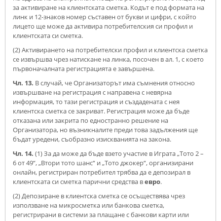
за активиране на клиентската сметка. Кодът е под формата на
линк и 12-знаков номер съставен от букви и цифри, с който
лицето ще може да активира потребителския си профил и
клиентската си сметка.
(2) Активирането на потребителски профил и клиентска сметка
се извършва чрез натискане на линка, посочен в ал. 1, с което
първоначалната регистрацията е завършена.
Чл. 13.
В случай, че Организаторът има съмнения относно
извършване на регистрация с направена с невярна
информация, то тази регистрация и създадената с нея
клиентска сметка се закриват. Регистрация може да бъде
отказана или закрита по едностранно решение на
Организатора, но възникналите преди това задължения ще
бъдат уредени, съобразно изискванията на закона.
Чл. 14.
(1) За да може да бъде взето участие в Играта „Тото 2 –
6 от 49“, „Втори тото шанс“ и „Тото джокер“, организирани
онлайн, регистриран потребител трябва да е депозирал в
клиентската си сметка парични средства в
евро
.
(2) Депозиране в клиентска сметка се осъществява чрез
използване на микросметка или банкова сметка,
регистрирани в системи за плащане с банкови карти или