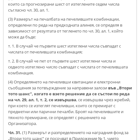
които са прогнозирани шест от изтеглените седем числа
съгласно чл. 30, ал. 1.
(3) Размерът на печалбата на печелившите комбинации,
определени по реда на предходната алинея, се определя в
зависимост от резултата от тегленето по чл. 30, ал. 1, който
може да бъде:
т. 1. В случай че първите шест изтеглени числа съвпадат с
числата от печелившата комбинация;
т. 2. В случай че пет от първите шест изтеглени числа и
седмото изтеглено число съвпадат с числата от печелившата
комбинация.
(4) Определянето на печеливши квитанции и електронни
съобщения за потвърждение за направени залози
във „Втори
тото шанс“, когато е взето решение да се състои по реда
на чл. 29, ал. 1, т. 2, се извършва
, се извършва чрез жребий,
при което се изтеглят печеливши, които се премират с
предметни или парични печалби. Броят на печелившите и
тяхното премиране, се определят с решението на
Организатора.
Чл. 31.
(1) Размерът и разпределението на наградния фонд за
„Втори тото шанс“ се посочват в Приложение № 1, чието