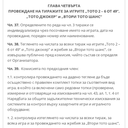
ГЛАВА ЧЕТВЪРТА
ПРОВЕЖДАНЕ НА ТИРАЖИТЕ ЗА ИГРИТЕ „ТОТО 2 – 6 ОТ 49“,
„ТОТО ДЖОКЕР“ и „ВТОРИ ТОТО ШАНС“
Чл. 37.
Определените по реда на чл. 3 тиражи се
индивидуализира чрез посочване името на играта, дата на
провеждане, пореден номер или наименование.
Чл. 38.
Тегленето на числата за всеки тираж на игрите „Тото 2 –
6 от 49“ и „Тото джокер“ и жребия за „Втори тото шанс“, се
извършва публично пред комисия, чийто състав се определя
от Организатора.
Чл. 39.
Комисията по предходния член:
т.1. контролира провеждането на дадено теглене да бъде
осъществено с правилен комплект топки за съответния вид
игра, в който са включени само редовни топки (проверени,
измерени и отговарящи на изискванията на чл. 43, ал. 1, т. 4 от
Наредбата за общите задължителни технически изисквания за
системите за контрол върху хазартните игри и игралното
оборудване;
т. 2. контролира изтеглянето на числата за всеки тираж, за
всяка игра и за провеждането на жребия за „Втори тото шанс“,