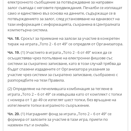
електронното съобщение за потвърждаване за направен
залог съвпада с неговите предвиждания. Печалби се изплащат
само и единствено въз основа на данните, съдържащи се в
потвърждението за залог, след установяване на еднаквост на
тази информация с информацията, съхранена в Централната
компютърна система.
Чл. 18.
Срокът за приемане на залози за участие в конкретен
тираж на играта „Тото 2 - 6 от 49” се определя от Организатора.
Чл. 19.
(1) Участието в играта „Тото 2 - 6 от 49” може да се
осъществява чрез попълване на електронни фишове със
системи за съкратено записване, като в този случай трябва да
бъдат спазени издадените от Организатора указания за
участие чрез системи за съкратено записване, съобразено с
разпоредбите на тези Правила.
(2) Определяне на печелившата комбинация за теглене в
играта „Тото 2 – 6 от 49“ се извършва като от комплект с топки
с номера от 1 до 49 се изтеглят шест топки, без връщане на
изтеглените топки в игралното съоръжение.
Чл. 20.
(1) Наградният фонд за играта „Тото 2 – 6 от 49“ се
формира от залозите за участие в тази игра, приети по
наземен път и онлайн.