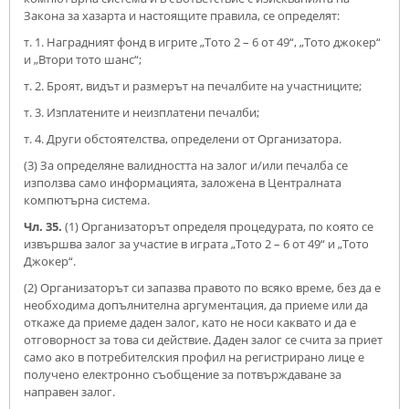
Закона за хазарта и настоящите правила, се определят:
т. 1. Наградният фонд в игрите „Тото 2 – 6 от 49“, „Тото джокер“
и „Втори тото шанс“;
т. 2. Броят, видът и размерът на печалбите на участниците;
т. 3. Изплатените и неизплатени печалби;
т. 4. Други обстоятелства, определени от Организатора.
(3) За определяне валидността на залог и/или печалба се
използва само информацията, заложена в Централната
компютърна система.
Чл. 35.
(1) Организаторът определя процедурата, по която се
извършва залог за участие в играта „Тото 2 – 6 от 49“ и „Тото
Джокер“.
(2) Организаторът си запазва правото по всяко време, без да е
необходима допълнителна аргументация, да приеме или да
откаже да приеме даден залог, като не носи каквато и да е
отговорност за това си действие. Даден залог се счита за приет
само ако в потребителския профил на регистрирано лице е
получено електронно съобщение за потвърждаване за
направен залог.