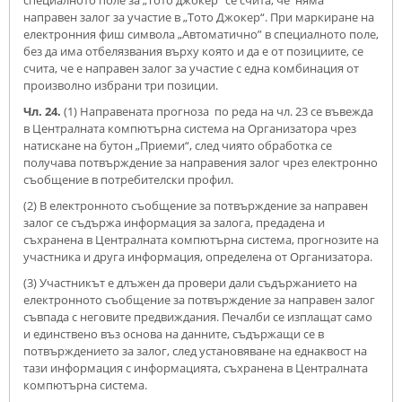
специалното поле за „Тото джокер“ се счита, че няма
направен залог за участие в „Тото Джокер“. При маркиране на
електронния фиш символа „Автоматично” в специалното поле,
без да има отбелязвания върху която и да е от позициите, се
счита, че е направен залог за участие с една комбинация от
произволно избрани три позиции.
Чл. 24.
(1) Направената прогноза по реда на чл. 23 се въвежда
в Централната компютърна система на Организатора чрез
натискане на бутон „Приеми“, след чиято обработка се
получава потвърждение за направения залог чрез електронно
съобщение в потребителски профил.
(2) В електронното съобщение за потвърждение за направен
залог се съдържа информация за залога, предадена и
съхранена в Централната компютърна система, прогнозите на
участника и друга информация, определена от Организатора.
(3) Участникът е длъжен да провери дали съдържанието на
електронното съобщение за потвърждение за направен залог
съвпада с неговите предвиждания. Печалби се изплащат само
и единствено въз основа на данните, съдържащи се в
потвърждението за залог, след установяване на еднаквост на
тази информация с информацията, съхранена в Централната
компютърна система.