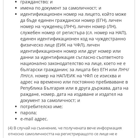
гражданство; и
имена по документ за самоличност; и
идентификационен номер на лицето, който може
да бъде единен граждански номер (ЕГН), личен
номер на чужденец (ЛНЧ), личен номер (ЛН),
служебен номер от регистъра (сл. номер на НАП),
единен идентификационен код на чуждестранно
физическо лице (ЕИК на ЧФЛ), личен
идентификационен номер или друг номер или
данни за идентификация съгласно съответното
национално законодателство на лице, което не е
български гражданин; за лицата без ЕГН или ЛНЧ/
ЛН/сл. номер на НАП/ЕИК на ЧФЛ се изисква и
адрес на временно или постоянно пребиваване в
Република България или в друга държава, дата на
раждане, номер, дата на издаване и издател на
документ за самоличност; и
потребителско име;
парола;
e-mail адрес.
(4) В случай на съмнение, че получената вече информация
относно самоличността на регистриращото се лице не е