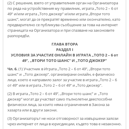
(2) С решение, взето от управителния орган на Организатора
по реда на устройствения му правилник, играта „Тото 2 – 6 от
49“ и/или играта „Тото джокер“ и/или играта „Втори тото
шанс“, могат да се прекратят временно или окончателно, като
предварително се публикува съобщение за това на интернет
страницата на Организатора и при спазване на законовите
разпоредби.
ГЛАВА ВТОРА
РАЗДЕЛ І
УСЛОВИЯ ЗА УЧАСТИЕ ОНЛАЙН В ИГРАТА „ТОТО 2 – 6 от
49“, „ВТОРИ ТОТО ШАНС“ И „ТОТО ДЖОКЕР“
Чл. 6.
(1) Участник в Играта „Тото 2 – 6 от 49“, „Втори тото
шанс“ и „Тото джокер“, организирани онлайн, е физическо
лице, което е направило залог за участие в играта „Тото 2 – 6
от 49“ или в играта „Тото 2 – 6 от 49“ и „Тото джокер“.
(2) В играта „Тото 2 – 6 от 49“, „Втори тото шанс“ и „Тото
джокер“ могат да участват само пълнолетни дееспособни
физически лица, за които няма ограничения в Закона за
хазарта или в други закони.
(3) Организаторът не носи отговорност за извършени залози
чрез интернет от лица в юрисдикции, където това е незаконно.