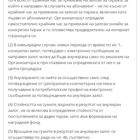
по-късно от крайния час за приемане на залози за тиража, за
който е направен /в случаите на абонамент – не по-късно от
крайния час за приемане на залози за тиража, включен като
първи от абонамента/. Организаторът определя
самостоятелно крайния час за приемане на залози онлайн за
конкретен тираж и го оповестява предварително на интернет
страницата си.
(2) В извънредни случаи, извън периода от време по ал. 1,
конкретен залог, потвърден с електронно съобщение за
направен залог може да бъде анулирана само по решение на
Организатора и при спазване на определената от него за
целта процедура.
(3) Анулирането се смята за осъществено само след
потвърждение от Централната компютърна система и
получаване в потребителския профил на електронно
съобщение за потвърждение на анулиран залог.
(4) Стойността на сумите, върнати в резултат на анулиран
залог, не се включва в определяне стойността от
постъпленията за даден тираж, нито във формиране на
наградния фонд.
(5) Връщане на сумите в резултат на анулиран залог се
осъществява по реда на чл. 46, съответно.