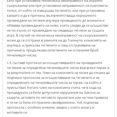
като при установена техническа неизправност на игрално
съоръжение или при установена неправилност на комплекта
топки, от който се извършва тегленето, или при установена
каквато и да е причина, възпрепятстваща нормалното
провеждане на теглене анулира проведеното до момента и
обявява провеждането на ново, което следва да се осъществи
не по-късно от провеждане на следващо теглене за същата
игра. В случай че техническа неизправност на съоръжението
може да се отстрани в рамките на до 5 минути, комисията не
анулира, а прекъсва тегленето и след отстраняване на
причината, продължава изтеглянето на останалия брой
печеливши числа;
т.3. съставя протокол за осъществяването на проведените
тегления за определяне печелившите числа във всеки тираж и
за резултатите от тях. Член на комисията не може да откаже да
подпише протокола за осъществяване на тегленето и за
определянето на печелившите числа за тираж, на който е
присъствал. Когато член на комисията счита, че в хода на
процедурата са били допуснати нарушения на Закона за
хазарта, актовете по неговото прилагане или на тези правила
и те не са били отстранени своевременно, той подписва
протокола с особено мнение, заедно с което излага и
мотивите си.