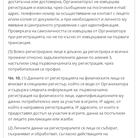
достатъчна или достоверна, Организаторът не извършва
регистрация и изисква, чрез съобщение на посочения e-mail
адрес, телефонен номер за осъществяване на контакт с лицето
и/или копия от документи, а при необходимост и личното му
явяване в Централното управление с цел идентификация.
Проверката на самоличността се извършва от Организатора
при регистрацията, но не по-късно от извършване на първата
трансакция.
(5) Всяко регистрирано лице е длъжно да регистрира и всички
промени относно задължителните данни по алинея 3,
настъпили след първоначалната му регистрация, чрез
потребителския си профил.
Чл. 10.
(1) Данните от регистрацията на физическите лица се
вписват в специален регистър, който се води от Организатора
и съдържа следната информация за: първоначална
регистрация на физическото лице, идентификационните му
данни, потребителско име за участие в игрите, IP адрес, от
който е направена регистрацията, IP адресите, от които е
предоставял достъп за участие в игрите, данни за постъпили
от лицето рекламации или жалби.
(2) Личните данни на регистриралите се лица се събират,
съхраняват и обработват, съгласно действащите на