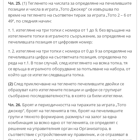
Чл. 25.
(1) Тегленето на числата за определяне на печелившите
позиции и числа в играта „Тото Джокер“ се извършва по
време на тегленето на съответен тираж за играта „Тото 2 – 6 от
49“, по следния начин:
т. 1. изтегляне на три топки с номера от 1 до 9, без връщане на
изтеглените топки в игралното съоръжение, за определяне на
печелившата позиция от цифровия номер;
т. 2. изтегляне на три топки с номера от 0 до 9 за определяне на
печелившата цифра на съответната позиция, определена по
реда на т.1. В този случай, след изтеглянето на всяка топка, тя
се връща в игралното оборудване за попълване на набора, от
който ще се изтегли следващата топка.
(2)
След приключване на тегленето печелившите двойки се
образуват като изтеглените позиции и цифри се групират
съобразно последователността, в която са били изтеглени.
Чл. 26.
Броят и периодичността на тиражите за играта „Тото
джокер“, броят на тегленията в тях, броят на печелившите
групи и тяхното формиране, размерът на залог за една
комбинация за всяко едно от тегленията, се определят с
решение на управителния орган на Организатора, в
съответствие с устройствения му правилник, и се отразяват в