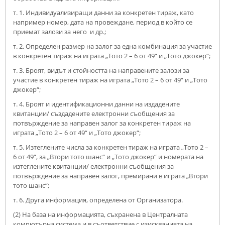
т. 1. Индивидуализиращи данни за конкретен тираж, като
например номер, дата на провеждане, период в който се
приемат залози за него и др.;
т. 2. Определен размер на залог за една комбинация за участие
в конкретен тираж на играта „Тото 2 – 6 от 49“ и „Тото джокер“;
т. 3. Броят, видът и стойността на направените залози за
участие в конкретен тираж на играта „Тото 2 – 6 от 49“ и „Тото
джокер“;
т. 4. Броят и идентификационни данни на издадените
квитанции/ създадените електронни съобщения за
потвърждение за направен залог за конкретен тираж на
играта „Тото 2 – 6 от 49“ и „Тото джокер“;
т. 5. Изтеглените числа за конкретен тираж на играта „Тото 2 –
6 от 49“, за „Втори тото шанс“ и „Тото джокер“ и номерата на
изтеглените квитанции/ електронни съобщения за
потвърждение за направен залог, премирани в играта „Втори
тото шанс“;
т. 6. Друга информация, определена от Организатора.
(2) На база на информацията, съхранена в Централната
компютърна система и в съответствие с изискванията на