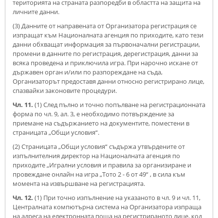
територията на страната разпоредби в областта на защита на
личните данни.
(3) Данните от направената от Организатора регистрация се
изпращат към Националната агенция по приходите, като тези
данни обхващат информация за първоначални регистрации,
промени в данните по регистрация, дерегистрация, данни за
всяка проведена и приключила игра. При нарочно искане от
държавен орган и/или по разпореждане на съда,
Организаторът предоставя данни относно регистрирано лице,
спазвайки законовите процедури.
Чл. 11.
(1) След пълно и точно попълване на регистрационната
форма по чл. 9, ал. 3, е необходимо потвърждение за
приемане на съдържанието на документите, поместени в
страницата „Общи условия“.
(2) Страницата „Общи условия“ съдържа утвърдените от
изпълнителния директор на Националната агенция по
приходите „Игрални условия и правила за организиране и
провеждане онлайн на игра „Тото 2 - 6 от 49“ , в сила към
момента на извършване на регистрацията.
Чл. 12.
(1) При точно изпълнение на указаното в чл. 9 и чл. 11,
Централната компютърна система на Организатора изпраща
на адреса на електронната поща на регистрираното лице, код