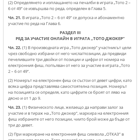
(2) Определянето и изплащането на печалби в играта „Тото 2 –
6 от 49“ се извършва по реда, определен в Глава 5.
Чл. 21.
В играта „Тото 2 – 6 от 49“ се допуска и абонаментно
участие по реда на Глава 6.
РАЗДЕЛ ІІІ
РЕД ЗА УЧАСТИЕ ОНЛАЙН В ИГРАТА „ТОТО ДЖОКЕР”
Чл. 22.
(1) В производната игра „Тото джокер“ участникът цели
чрез свободно избрани от него числа/позиции, да предвиди
печелившите три двойки от позиции и цифри от номера на
електронния фиш, попълван от него за участие в играта „Тото
2 – 6 от 49“.
(2) Номерът на електронен фиш се състои от девет цифри, като
всяка цифра представлява самостоятелна позиция. Номерът
на позицията се определя, като цифрите се броят от ляво на
дясно и от 1 до 9.
Чл. 23.
(1) Физическото лице, желаещо да направи залог за
участие и в тираж на „Тото джокер“, маркира на електронния
фиш избраните от него позиции, чиито брой може да бъде от
три до девет.
(2) При маркиране на електронния фиш символа „ОТКАЗ” в