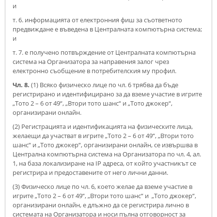
и
т. 6. информацията от електронния фиш за съответното
предвиждане е въведена в Централната компютърна система;
и
т. 7. е получено потвърждение от Централната компютърна
система на Организатора за направения залог чрез
електронно съобщение в потребителския му профил.
Чл. 8.
(1) Всяко физическо лице по чл. 6 трябва да бъде
регистрирано и идентифицирано за да вземе участие в игрите
„Тото 2 – 6 от 49“, „Втори тото шанс“ и „Тото джокер“,
организирани онлайн.
(2) Регистрацията и идентификацията на физическите лица,
желаещи да участват в игрите „Тото 2 – 6 от 49“, „Втори тото
шанс“ и „Тото джокер“, организирани онлайн, се извършва в
Централна компютърна система на Организатора по чл. 4, ал.
1, на база локализиране на IP адреса, от който участникът се
регистрира и предоставените от него лични данни.
(3) Физическо лице по чл. 6, което желае да вземе участие в
игрите „Тото 2 – 6 от 49“, „Втори тото шанс“ и „Тото джокер“,
организирани онлайн, е длъжно да се регистрира лично в
системата на Организатора и носи пълна отговорност за