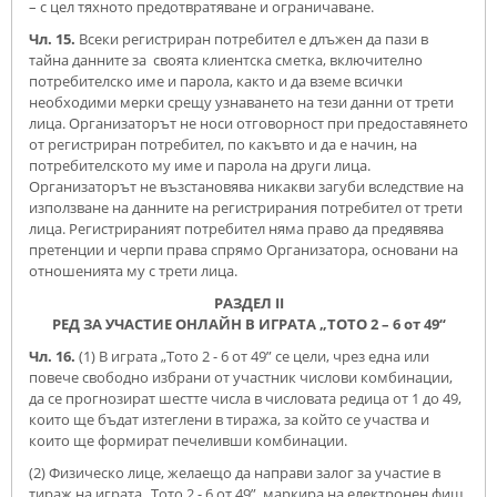
– с цел тяхното предотвратяване и ограничаване.
Чл. 15.
Всеки регистриран потребител e длъжен да пази в
тайна данните за своята клиентска сметка, включително
потребителско име и парола, както и да вземе всички
необходими мерки срещу узнаването на тези данни от трети
лица. Организаторът не носи отговорност при предоставянето
от регистриран потребител, по какъвто и да е начин, на
потребителското му име и парола на други лица.
Организаторът не възстановява никакви загуби вследствие на
използване на данните на регистрирания потребител от трети
лица. Регистрираният потребител няма право да предявява
претенции и черпи права спрямо Организатора, основани на
отношенията му с трети лица.
РАЗДЕЛ ІI
РЕД ЗА УЧАСТИЕ ОНЛАЙН В ИГРАТА „ТОТО 2 – 6 от 49“
Чл. 16.
(1) В играта „Тото 2 - 6 от 49” се цели, чрез една или
повече свободно избрани от участник числови комбинации,
да се прогнозират шестте числа в числовата редица от 1 до 49,
които ще бъдат изтеглени в тиража, за който се участва и
които ще формират печеливши комбинации.
(2) Физическо лице, желаещо да направи залог за участие в
тираж на играта „Тото 2 - 6 от 49”, маркира на електронен фиш