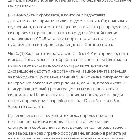
ДП „Български спортен тотализатор“ по реда на Устройствения
му правилник.
(6) Периодите и сроковете, в които се предоставят
допълнителни парични и/или предметни печалби; правилата
и условията, по които се осъществява тяхното разпределение,
се определят с решение, взето по реда на Устройствения
правилник на ДП „Български спортен тотализатор“ и се
публикуват на интернет страницата на Организатора.
Чл. 4.
(1) Залозите в играта „Тото 2 – 6 от 49“ и в производната
й игри: „Тото джокер“ се обработват посредством Централна
компютърна система, която осигурява непрекъснат
дистанционен достъп на органите на Националната агенция
за приходите и Държавна агенция "Национална сигурност" до
контролния локален сървър по чл. 6, ал. 4 ЗХ, в това число и
осигуряваща онлайн регистрация на всяка трансакция в
системата на Националната агенция за приходите по ред и
начин, определени в наредбите по чл. 17, ал. 3, т. 4 и т. 6 от
Закона за хазарта.
(2) Тегленето на печелившите числа, определянето на
печеливши позиции и определянето на печеливши
електронни съобщения за потвърждения за направен залог,
се извършва чрез игрално оборудване, вписано в регистъра