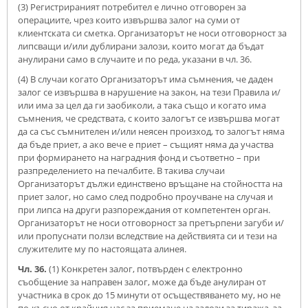
(3) Регистрираният потребител е лично отговорен за
операциите, чрез които извършва залог на суми от
клиентската си сметка. Организаторът не носи отговорност за
липсващи и/или дублирани залози, които могат да бъдат
анулирани само в случаите и по реда, указани в чл. 36.
(4) В случаи когато Организаторът има съмнения, че даден
залог се извършва в нарушение на закон, на тези Правила и/
или има за цел да ги заобиколи, а така също и когато има
съмнения, че средствата, с които залогът се извършва могат
да са със съмнителен и/или неясен произход, то залогът няма
да бъде приет, а ако вече е приет – същият няма да участва
при формирането на наградния фонд и съответно – при
разпределението на печалбите. В такива случаи
Организаторът дължи единствено връщане на стойността на
приет залог, но само след подробно проучване на случая и
при липса на други разпореждания от компетентен орган.
Организаторът не носи отговорност за претърпени загуби и/
или пропуснати ползи вследствие на действията си и тези на
служителите му по настоящата алинея.
Чл. 36.
(1) Конкретен залог, потвърден с електронно
съобщение за направен залог, може да бъде анулиран от
участника в срок до 15 минути от осъществяването му, но не