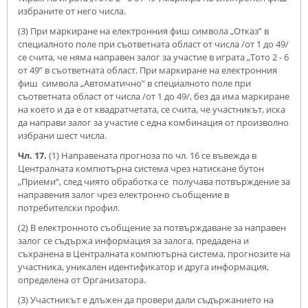
избраните от него числа.
(3) При маркиране на електронния фиш символа „Отказ” в
специалното поле при съответната област от числа /от 1 до 49/
се счита, че няма направен залог за участие в играта „Тото 2 - 6
от 49” в съответната област. При маркиране на електронния
фиш символа „Автоматично” в специалното поле при
съответната област от числа /от 1 до 49/, без да има маркиране
на което и да е от квадратчетата, се счита, че участникът, иска
да направи залог за участие с една комбинация от произволно
избрани шест числа.
Чл. 17.
(1) Направената прогноза по чл. 16 се въвежда в
Централната компютърна система чрез натискане бутон
„Приеми“, след чиято обработка се получава потвърждение за
направения залог чрез електронно съобщение в
потребителски профил.
(2) В електронното съобщение за потвърждаване за направен
залог се съдържа информация за залога, предадена и
съхранена в Централната компютърна система, прогнозите на
участника, уникален идентификатор и друга информация,
определена от Организатора.
(3) Участникът е длъжен да провери дали съдържанието на