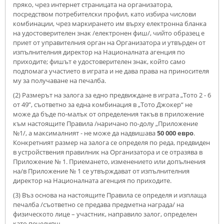
пряко, чрез интернет страницата на организатора,
посредством потребителски профил, като избира числови
комбинации, чрез маркирането им върху електронна бланка
на удостоверителен знак /електронен фиш/, чийто образец е
приет от управителния орган на Организатора и утвърден от
изпълнителния директор на Националната агенция по
приходите; фишът е удостоверителен знак, който само
подпомага участието в играта и не дава права на приносителя
му за получаване на печалба.
(2) Размерът на залога за едно предвиждане в играта „Тото 2 - 6
от 49”, съответно за една комбинация в „Тото Джокер“ не
може да бъде по-малък от определения такъв в приложение
към настоящите Правила /наричано по-долу „Приложение
№1/, а максималният - не може да надвишава
50 000 евро
.
Конкретният размер на залога се определя по реда, предвиден
в устройствения правилник на Организатора и се отразява в
Приложение № 1. Приемането, изменението или допълнения
на/в Приложение № 1 се утвърждават от изпълнителния
директор на Националната агенция по приходите.
(3) Въз основа на настоящите Правила се определя и изплаща
печалба /съответно се предава предметна награда/ на
физическото лице – участник, направило залог, определен
като печеливш.