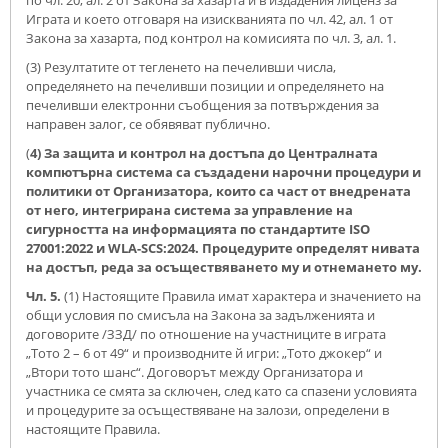
по чл. 20, ал. 2 от Закона за хазарта и в издадения лиценз за
Играта и което отговаря на изискванията по чл. 42, ал. 1 от
Закона за хазарта, под контрол на комисията по чл. 3, ал. 1.
(3) Резултатите от тегленето на печеливши числа,
определянето на печеливши позиции и определянето на
печеливши електронни съобщения за потвърждения за
направен залог, се обявяват публично.
(
4) За защита и контрол на достъпа до Централната
компютърна система са създадени нарочни процедури и
политики от Организатора, които са част от внедрената
от него, интегрирана система за управление на
сигурността на информацията по стандартите
ISO
27001:2022 и
WLA
-
SCS
:202
4
. Процедурите определят нивата
на достъп, реда за осъществяването му и отнемането му.
Чл. 5.
(1) Настоящите Правила имат характера и значението на
общи условия по смисъла на Закона за задълженията и
договорите /ЗЗД/ по отношение на участниците в играта
„Тото 2 – 6 от 49“ и производните й игри: „Тото джокер“ и
„Втори тото шанс“. Договорът между Организатора и
участника се смята за сключен, след като са спазени условията
и процедурите за осъществяване на залози, определени в
настоящите Правила.