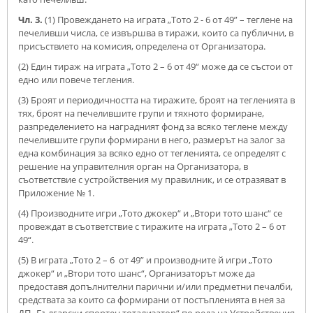
Чл. 3.
(1) Провеждането на играта „Тото 2 - 6 от 49” – теглене на
печеливши числа, се извършва в тиражи, които са публични, в
присъствието на комисия, определена от Организатора.
(2) Един тираж на играта „Тото 2 – 6 от 49“ може да се състои от
едно или повече тегления.
(3) Броят и периодичността на тиражите, броят на тегленията в
тях, броят на печелившите групи и тяхното формиране,
разпределението на наградният фонд за всяко теглене между
печелившите групи формирани в него, размерът на залог за
една комбинация за всяко едно от тегленията, се определят с
решение на управителния орган на Организатора, в
съответствие с устройствения му правилник, и се отразяват в
Приложение № 1.
(4) Производните игри „Тото джокер“ и „Втори тото шанс“ се
провеждат в съответствие с тиражите на играта „Тото 2 – 6 от
49“.
(5) В играта „Тото 2 – 6 от 49” и производните й игри „Тото
джокер“ и „Втори тото шанс“, Организаторът може да
предоставя допълнителни парични и/или предметни печалби,
средствата за които са формирани от постъпленията в нея за