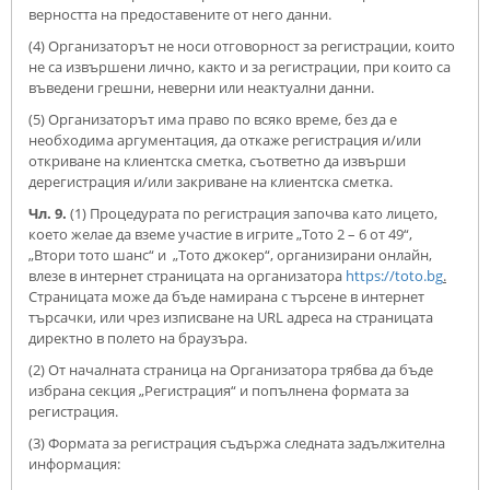
верността на предоставените от него данни.
(4) Организаторът не носи отговорност за регистрации, които
не са извършени лично, както и за регистрации, при които са
въведени грешни, неверни или неактуални данни.
(5) Организаторът има право по всяко време, без да е
необходима аргументация, да откаже регистрация и/или
откриване на клиентска сметка, съответно да извърши
дерегистрация и/или закриване на клиентска сметка.
Чл. 9.
(1) Процедурата по регистрация започва като лицето,
което желае да вземе участие в игрите „Тото 2 – 6 от 49“,
„Втори тото шанс“ и „Тото джокер“, организирани онлайн,
влезе в интернет страницата на организатора
https://toto.bg
.
Страницата може да бъде намирана с търсене в интернет
търсачки, или чрез изписване на URL адреса на страницата
директно в полето на браузъра.
(2) От началната страница на Организатора трябва да бъде
избрана секция „Регистрация“ и попълнена формата за
регистрация.
(3) Формата за регистрация съдържа следната задължителна
информация: