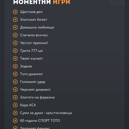
Моментни
Игри
Щастлив ден
Златният билет
Домашни любимци
Спечели всичко
Честит празник!
Трите 777-ци
Твоят късмет
Зодиак
Тото джакпот
Големият удар
Черният диамант
Златото на фараона
Каре АСА
Суми за думи - кръстословица
60 години СПОРТ ТОТО
Златният феникс