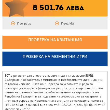
8 501.76
лева
Програма
Печалби
ПРОВЕРКА НА КВИТАНЦИЯ
ПРОВЕРКА НА МОМЕНТНИ ИГРИ
БСТ е регистриран оператор на лични данни съгласно ЗЗЛД.
Събираме и обработваме минимално необходимите лични данни
съгласно изискванията на: "Наредба за условията и реда за
регистрация и идентификация на участниците, съхраняването на
данни за организираните онлайн залагания на територията на
Република България и за подаване на информация за хазартните
игри към сървър на Националната агенция за приходите, приета с
ПМС № 50 от 15.02.2021 г., в сила от 21.02.2021 г., обн. ДВ. бр.14 от 17
Февруари 2021г."