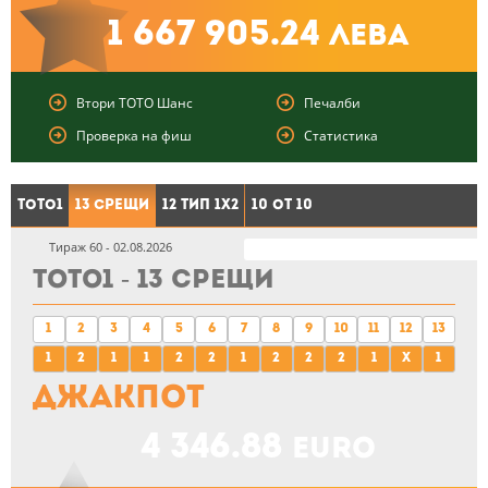
1 667 905.24
лева
Втори ТОТО Шанс
Печалби
Проверка на фиш
Статистика
ТОТО1
13 Срещи
12 тип 1X2
10 от 10
Тираж 60 - 02.08.2026
ТОТО1 - 13 Срещи
1
2
3
4
5
6
7
8
9
10
11
12
13
1
2
1
1
2
2
1
2
2
2
1
X
1
Джакпот
4 346.88
euro