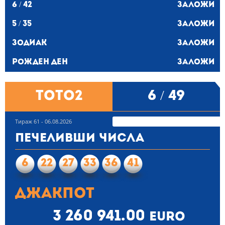
6 / 42
Заложи
5 / 35
Заложи
Зодиак
Заложи
Рожден ден
Заложи
ТОТО2
6 / 49
Тираж 61 - 06.08.2026
Печеливши числа
6
22
27
33
36
41
Джакпот
3 260 941.00
euro