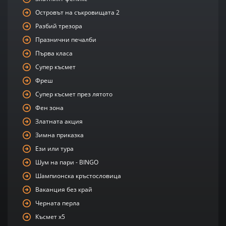
Островът на съкровищата 2
Разбий трезора
Празнични печалби
Първа класа
Супер късмет
Фреш
Супер късмет през лятото
Фен зона
Златната акция
Зимна приказка
Ези или тура
Шум на пари - BINGO
Шампионска кръстословица
Ваканция без край
Черната перла
Късмет х5