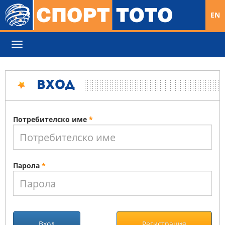
EN
Toggle
navigation
Вход
Потребителско име
*
Парола
*
Вход
Регистрация