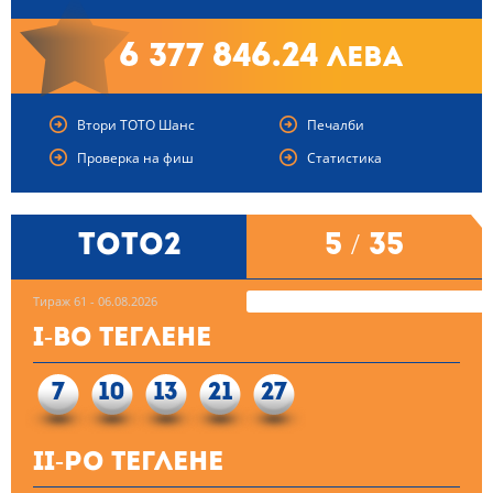
6 377 846.24
лева
Втори ТОТО Шанс
Печалби
Проверка на фиш
Статистика
ТОТО2
5 / 35
Тираж 61 - 06.08.2026
I-во теглене
7
10
13
21
27
II-ро теглене