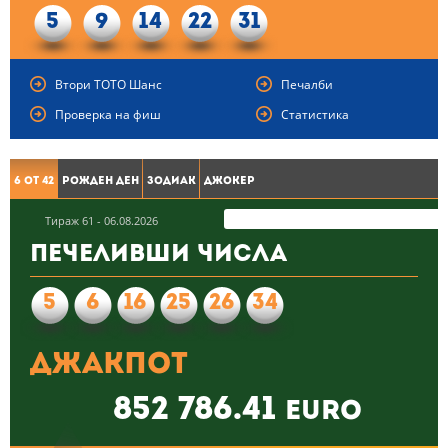
5
9
14
22
31
Втори ТОТО Шанс
Печалби
Проверка на фиш
Статистика
6 от 42
Рожден ден
Зодиак
Джокер
Тираж 61 - 06.08.2026
Печеливши числа
5
6
16
25
26
34
Джакпот
852 786.41
euro