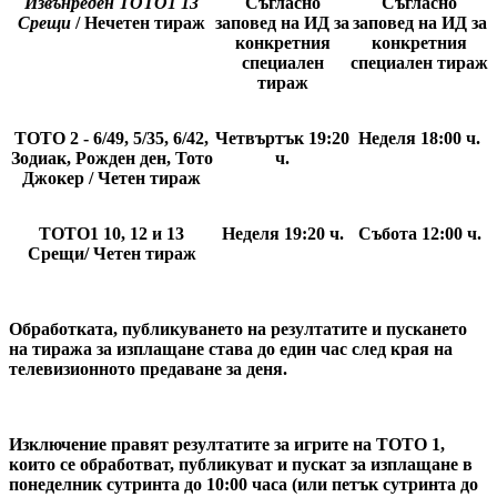
Извънреден
ТОТО1 13
Съгласно
Съгласно
Срещи
/ Нечетен тираж
заповед на ИД за
заповед на ИД за
конкретния
конкретния
специален
специален тираж
тираж
ТОТО 2 - 6/49, 5/35, 6/42,
Четвъртък 19:20
Неделя 18:00
ч.
Зодиак, Рожден ден, Тото
ч.
Джокер / Четен тираж
ТОТО1 10, 12 и 13
Неделя 19:20
ч.
Събота 12:00
ч.
Срещи/ Четен тираж
Обработката, публикуването на резултатите и пускането
на тиража за изплащане става до един час след края на
телевизионното предаване за деня.
Изключение правят резултатите за игрите на ТОТО 1,
които се обработват, публикуват и пускат за изплащане в
понеделник сутринта до 10:00 часа (или петък сутринта до