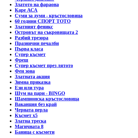
Златото на фараона
Каре АСА
Суми за думи - кръстословица
60 години СПОРТ ТОТО
Златният феникс
Островът на съкровищата 2
Разбий трезора
Празнични печалби
Първа класа
Супер късмет
Фреш
Супер късмет през лятото
Фен зона
Златната акция
Зимна приказка
Ези или тура
Шум на пари - BINGO
Шампионска кръстословица
Ваканция без край
Черната перла
Късмет х5
Златна треска
Магичната 8
Баница с късмети