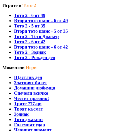
Игрите в
Тото 2
Тото 2 - 6 от 49
Втори тото шанс - 6 от 49
Тото 2 - 5 от 35
Втори тото шанс - 5 от 35
Тото 2 - Тото Джокер
Тото 2 - 6 от 42
Втори тото шанс - 6 от 42
Тото 2 - Зодиак
Тото 2 - Рожден ден
Моментни
Игри
Щастлив ден
Златният билет
Домашни любимци
Спечели всичко
Честит празник!
Трите 777-ци
Твоят късмет
Зодиак
Тото джакпот
Големият удар
Черният диамант