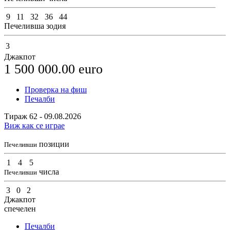
9
11
32
36
44
Печеливша зодия
3
Джакпот
1 500 000.00
euro
Проверка на фиш
Печалби
Тираж 62 - 09.08.2026
Виж как се играе
позиции
Печеливши
1
4
5
числа
Печеливши
3
0
2
Джакпот
спечелен
Печалби