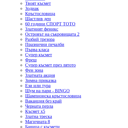
Твоят късмет
Зодиак
Кръстословица
Щастлив ден
60 години СПОРТ ТОТО
Златният феникс
Островът на съкровищата 2
Разбий трезора
Празнични печалби
Първа класа
Супер късмет
Фреш
Супер късмет през лятото
Фен зона
Златната акция
Зимна приказка
Ези или тура
Шум на пари - BINGO
Шампионска кръстословица
Ваканция без край
Черната перла
Късмет х5
Златна треска
Магичната 8
Баница с късмети