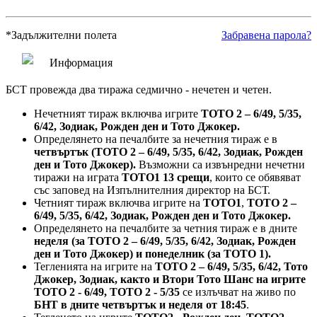
*
Задължителни полета
Забравена парола?
Информация
БСТ провежда два тиража седмично - нечетен и четен.
Нечетният тираж включва игрите
ТОТО 2 – 6/49, 5/35,
6/42, Зодиак, Рожден ден и Тото Джокер.
Определянето на печалбите за нечетния тираж е в
четвъртък (ТОТО 2 – 6/49, 5/35, 6/42, Зодиак, Рожден
ден и Тото Джокер).
Възможни са извънредни нечетни
тиражи на играта
ТОТО1 13 срещи
, които се обявяват
със заповед на Изпълнителния директор на БСТ.
Четният тираж включва игрите на
ТОТО1
,
ТОТО 2 –
6/49, 5/35, 6/42, Зодиак, Рожден ден и Тото Джокер.
Определянето на печалбите за четния тираж е в дните
неделя (за ТОТО 2 – 6/49, 5/35, 6/42, Зодиак, Рожден
ден и Тото Джокер) и понеделник (за ТОТО 1).
Тегленията на игрите на
ТОТО 2 – 6/49, 5/35, 6/42, Тото
Джокер, Зодиак, както и Втори Тото Шанс на игрите
ТОТО 2 - 6/49, ТОТО 2 - 5/35
се излъчват на живо по
БНТ в дните четвъртък и неделя от 18:45
.