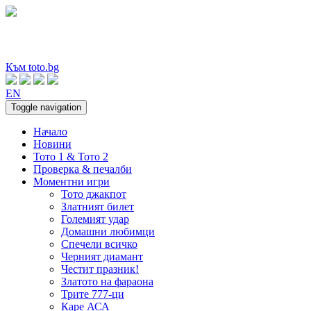
Към toto.bg
EN
Toggle navigation
Начало
Новини
Тото 1 & Тото 2
Проверка & печалби
Моментни игри
Тото джакпот
Златният билет
Големият удар
Домашни любимци
Спечели всичко
Черният диамант
Честит празник!
Златото на фараона
Трите 777-ци
Каре АСА