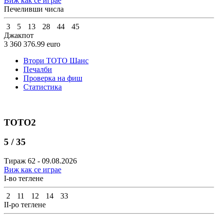
Виж как се играе
Печеливши числа
3
5
13
28
44
45
Джакпот
3 360 376.99
euro
Втори ТОТО Шанс
Печалби
Проверка на фиш
Статистика
ТОТО2
5 / 35
Тираж 62 - 09.08.2026
Виж как се играе
I-во теглене
2
11
12
14
33
II-ро теглене