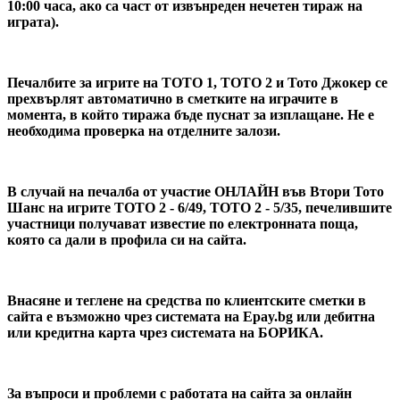
10:00 часа, ако са част от извънреден нечетен тираж на
играта).
Печалбите за игрите на ТОТО 1, ТОТО 2 и Тото Джокер се
прехвърлят автоматично в сметките на играчите в
момента, в който тиража бъде пуснат за изплащане. Не е
необходима проверка на отделните залози.
В случай на печалба от участие ОНЛАЙН във
Втори Тото
Шанс на игрите ТОТО 2 - 6/49, ТОТО 2 - 5/35
, печелившите
участници получават известие по електронната поща,
която са дали в профила си на сайта.
Внасяне и теглене на средства по клиентските сметки в
сайта е възможно чрез системата на Epay.bg или дебитна
или кредитна карта чрез системата на БОРИКА.
За въпроси и проблеми с работата на сайта за онлайн