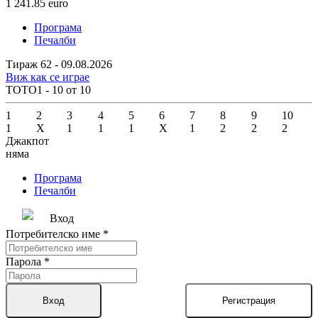
1 241.85
euro
Програма
Печалби
Тираж 62 - 09.08.2026
Виж как се играе
ТОТО1 - 10 от 10
1
2
3
4
5
6
7
8
9
10
1
X
1
1
1
X
1
2
2
2
Джакпот
няма
Програма
Печалби
Вход
Потребителско име
*
Парола
*
Вход
Регистрация