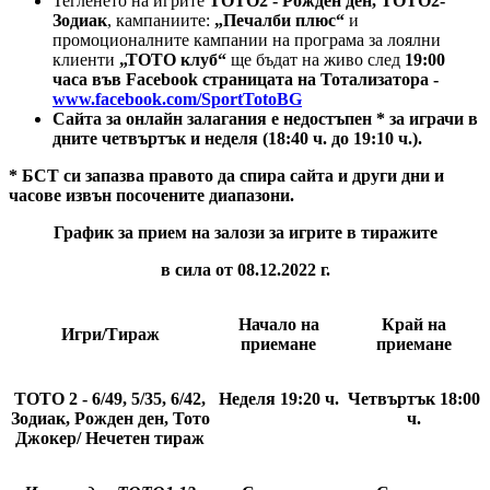
Тегленето на игрите
ТОТО2 - Рожден ден, ТОТО2-
Зодиак
, кампаниите:
„Печалби плюс“
и
промоционалните кампании на програма за лоялни
клиенти
„ТОТО клуб“
ще бъдат на живо след
19:00
часа във Facebook страницата на Тотализатора -
www.facebook.com/SportTotoBG
Сайта за онлайн залагания е недостъпен
*
за играчи в
дните четвъртък и неделя (18:40 ч. до 19:10 ч.).
* БСТ си запазва правото да спира сайта и други дни и
часове извън посочените диапазони.
График за прием на залози за игрите в тиражите
в сила от 08.12.2022 г.
Начало на
Край на
Игри/Тираж
приемане
приемане
ТОТО 2 - 6/49, 5/35, 6/42,
Неделя 19:20
ч.
Четвъртък 18:00
Зодиак, Рожден ден, Тото
ч.
Джокер/ Нечетен тираж