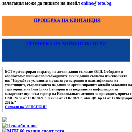
залагания може да пишете на имейл
online@toto.bg
.
ПРОВЕРКА НА КВИТАНЦИЯ
ПРОВЕРКА НА МОМЕНТНИ ИГРИ
БСТ е регистриран оператор на лични данни съгласно ЗЗЛД. Събираме и
обработваме минимално необходимите лични данни съгласно изискванията
на: "Наредба за условията и реда за регистрация и идентификация на
участниците, съхраняването на данни за организираните онлайн залагания на
територията на Република България и за подаване на информация за
хазартните игри към сървър на Националната агенция за приходите, приета с
ПМС № 50 от 15.02.2021 г., в сила от 21.02.2021 г., обн. ДВ. бр.14 от 17 Февруари
2021г."
Сигнали по ЗЗЛПСПОИН